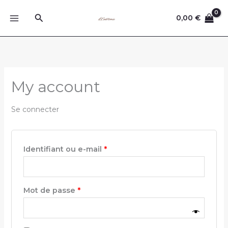
Aller
Rechercher
au
0,00
€
contenu
My account
Se connecter
Obligatoire
Identifiant ou e-mail
*
Obligatoire
Mot de passe
*