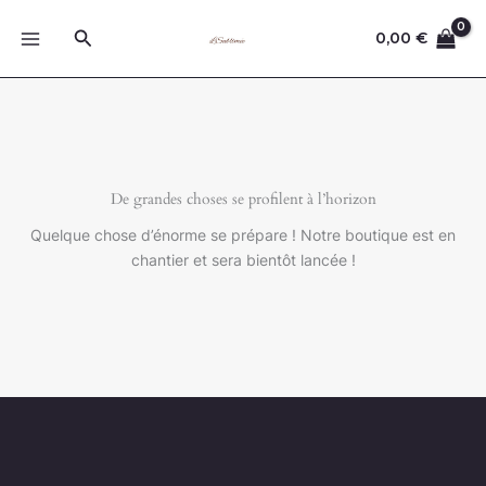
Aller
Rechercher
au
0,00
€
contenu
De grandes choses se profilent à l’horizon
Quelque chose d’énorme se prépare ! Notre boutique est en
chantier et sera bientôt lancée !