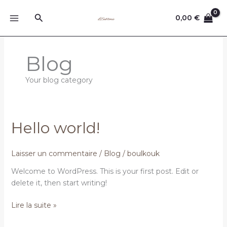
Aller
Rechercher
au
0,00
€
contenu
Blog
Your blog category
Hello world!
Laisser un commentaire
/
Blog
/
boulkouk
Welcome to WordPress. This is your first post. Edit or
delete it, then start writing!
Hello
Lire la suite »
world!